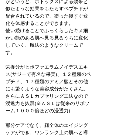
かというと、ボトックスによる効果と
似たような効果をもたらすペプチドが
配合されているので、塗った後すぐ変
化を体感することができます。
使い続けることでふっくらしたキメ細
かい艶のある肌へ見る見るうちに変化
していく、魔法のようなクリームで
す。
栄養分がヒポファエラムノイデスエキ
ス(サジーで有名な果実)、１２種類のペ
プチド、１７種類のアミノ酸とその他
にも驚くような美容成分がたくさん。
さらにＡＳＬカプセリング工法なので
浸透力も抜群(※ＡＳＬは従来のリポソ
ーム１０００倍ほどの浸透力)
部分ケアでなく、顔全体のエイジング
ケアができ、ワンランク上の肌へと導