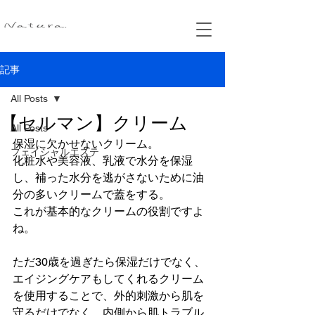
記事
All Posts
【セルマン】クリーム
All Posts
保湿に欠かせないクリーム。
フェイシャルエステ
化粧水や美容液、乳液で水分を保湿
し、補った水分を逃がさないために油
分の多いクリームで蓋をする。
これが基本的なクリームの役割ですよ
ね。
ただ30歳を過ぎたら保湿だけでなく、
エイジングケアもしてくれるクリーム
を使用することで、外的刺激から肌を
守るだけでなく、内側から肌トラブル