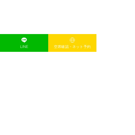
LINE
空席確認・ネット予約
お肌のお悩み、スキンケアのご相談ご
購入、セルマンについてこちら
https://beauty.hotpepper.jp/kr/slnH00060
8055/
すべて表示
最新記事