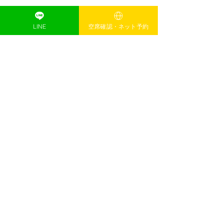
すべて表示
最新記事
LINE
空席確認・ネット予約
eyelash & nail Natula.