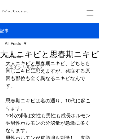
記事
All Posts
大人ニキビと思春期ニキビ
All Posts
大人ニキビと思春期ニキビ、どちらも
フェイシャルエステ
同じニキビに思えますが、発症する原
因も部位も全く異なるニキビなんで
す。
思春期ニキビは名の通り、10代に起こ
ります。
10代の間は女性も男性も成長ホルモン
や男性ホルモンの分泌量が急激に多く
なります。
男性ホルモンが皮脂腺を刺激し、皮脂