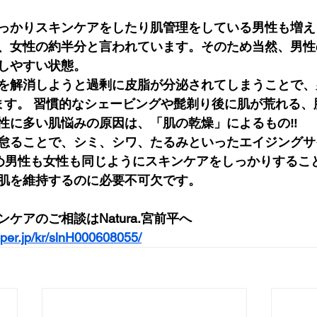
っかりスキンケアをしたり肌管理をしている男性も増え
、女性の約半分と言われています。そのため当然、男性
しやすい状態。
を解消しようと過剰に皮脂が分泌されてしまうことで、
ます。 習慣的なシェービングや髭剃り後に肌が荒れる、
性に多い肌悩みの原因は、「肌の乾燥」によるもの‼︎
怠ることで、シミ、シワ、たるみといったエイジングサ
ため男性も女性も同じようにスキンケアをしっかりするこ
肌を維持するのに必要不可欠です。
ケアのご相談はNatura.宮前平へ
pper.jp/kr/slnH000608055/