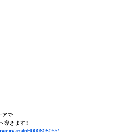
ケアで
導きます‼︎
pper.jp/kr/slnH000608055/