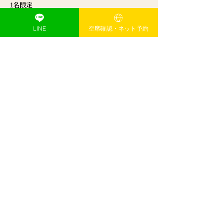
1名限定
（決まり次第終了となります）
LINE
空席確認・ネット予約
【技術チェックについて】
Natura.では、大切なお客様に提供するクオリテ
ィを維持するため、採用前に現役スタッフによ
る技術チェックをさせていただいております。
これは、「プロ同士として互いの技術を尊重
し、安心してお客様をお任せするため」のステ
ップです。
あなたのこだわりをぜひお聞かせください。
【アクセス】
宮前平駅 徒歩1分
田園都市線沿線（たまプラーザ、鷺沼、宮崎
台、溝の口）から通勤至便！
【宮前平駅からNatura.までの道順はコチラをご