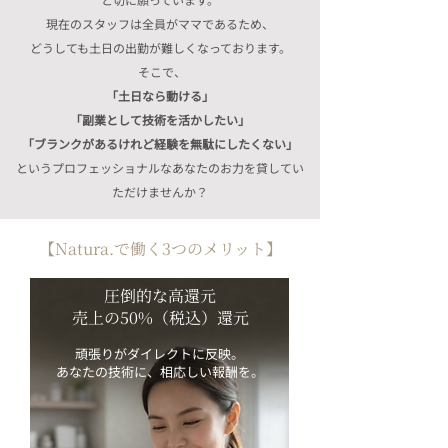
現在のスタッフは全員がママであるため、
どうしても土日の出勤が難しくなっております。
そこで、
「土日なら動ける」
「副業として技術を活かしたい」
「ブランクがあるけれど経験を無駄にしたくない」
というプロフェッショナルなあなたのお力を貸してい
ただけませんか？
【Natura.で働く3つのメリット】
圧倒的な高還元
売上の50%（税込）還元
頑張りがダイレクトに反映。
あなたの技術に、相応しい報酬を。