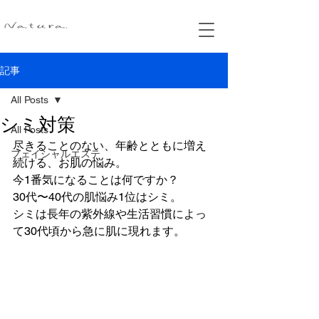
記事
All Posts
シミ対策
All Posts
尽きることのない、年齢とともに増え
フェイシャルエステ
続ける、お肌の悩み。
今1番気になることは何ですか？
30代〜40代の肌悩み1位はシミ。
シミは長年の紫外線や生活習慣によっ
て30代頃から急に肌に現れます。