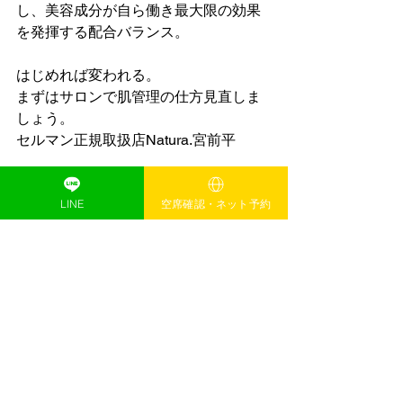
し、美容成分が自ら働き最大限の効果
を発揮する配合バランス。
はじめれば変われる。
まずはサロンで肌管理の仕方見直しま
しょう。
セルマン正規取扱店Natura.宮前平
https://beauty.hotpepper.jp/kr/slnH00060
8055/
LINE
空席確認・ネット予約
すべて表示
最新記事